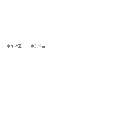
|
京东社区
|
京东公益