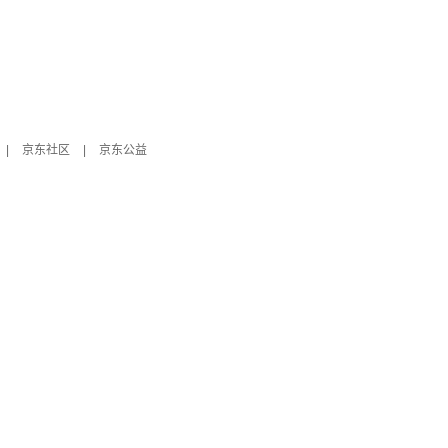
|
京东社区
|
京东公益