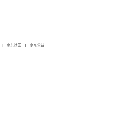
|
京东社区
|
京东公益