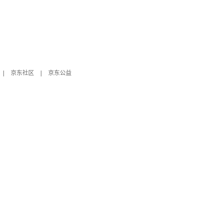
|
京东社区
|
京东公益