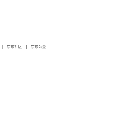
|
京东社区
|
京东公益