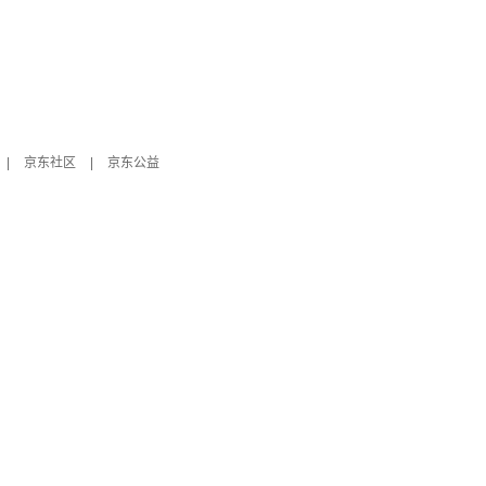
|
京东社区
|
京东公益