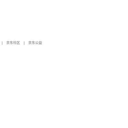
|
京东社区
|
京东公益