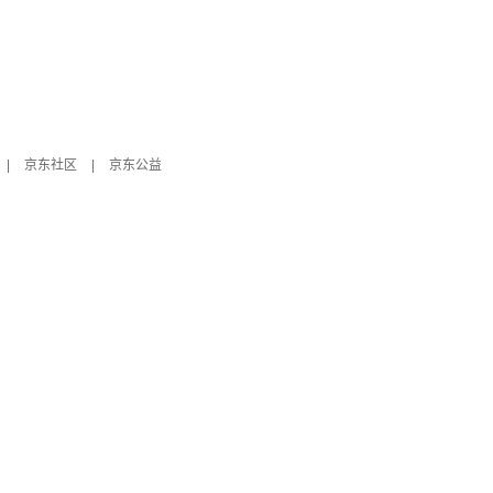
|
京东社区
|
京东公益