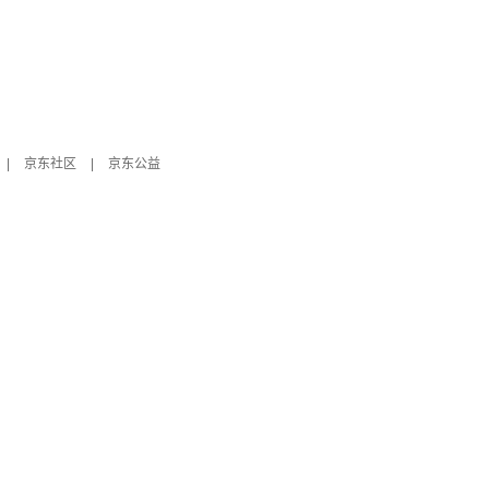
|
京东社区
|
京东公益