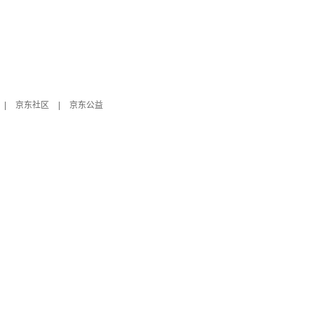
|
京东社区
|
京东公益