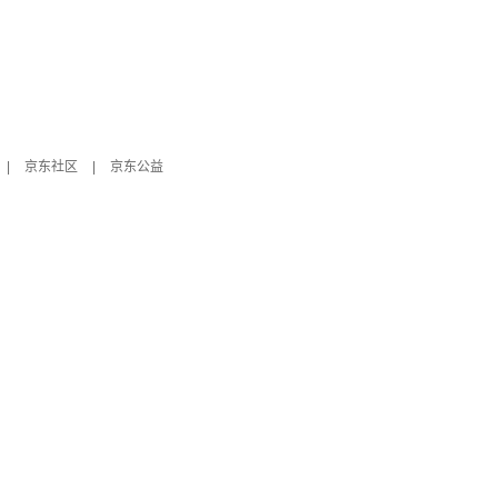
|
京东社区
|
京东公益