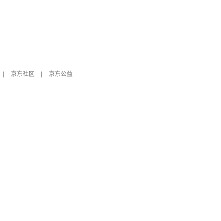
|
京东社区
|
京东公益