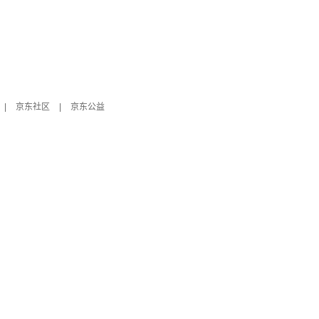
|
京东社区
|
京东公益