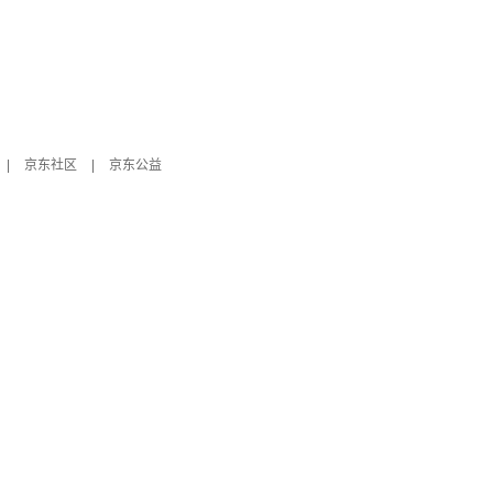
|
京东社区
|
京东公益