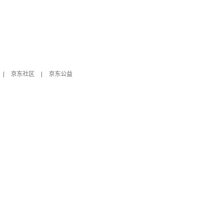
|
京东社区
|
京东公益