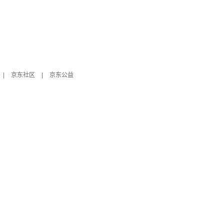
|
京东社区
|
京东公益