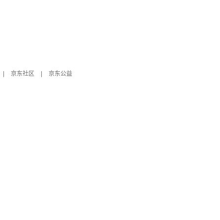
|
京东社区
|
京东公益