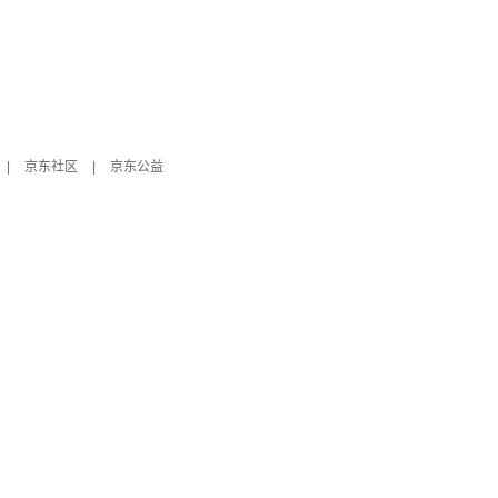
|
京东社区
|
京东公益