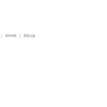
|
京东社区
|
京东公益