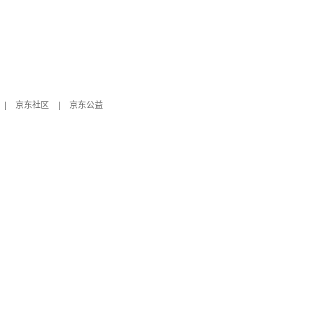
|
京东社区
|
京东公益