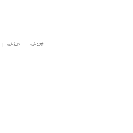
|
京东社区
|
京东公益