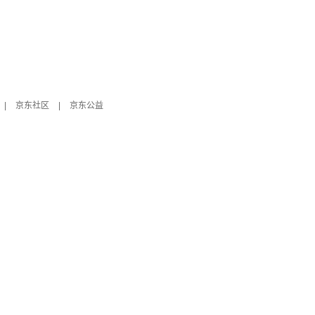
|
京东社区
|
京东公益