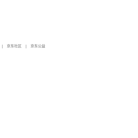
|
京东社区
|
京东公益