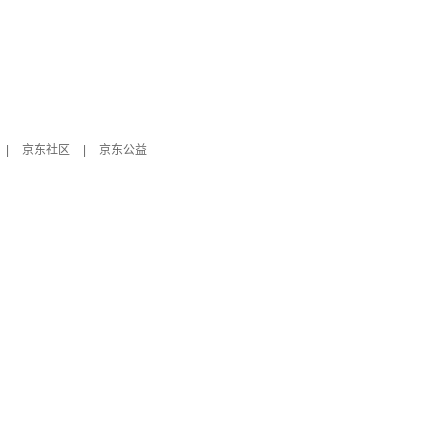
|
京东社区
|
京东公益