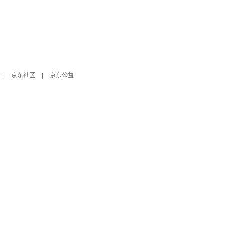
|
京东社区
|
京东公益