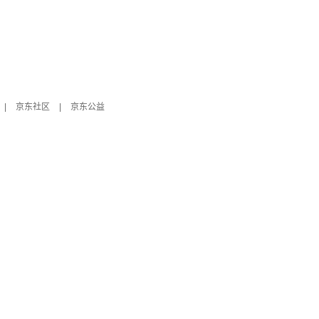
|
京东社区
|
京东公益