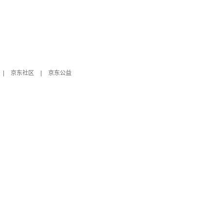
|
京东社区
|
京东公益