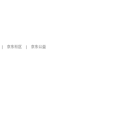
|
京东社区
|
京东公益