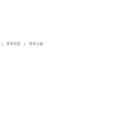
|
京东社区
|
京东公益