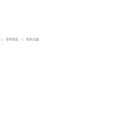
|
京东社区
|
京东公益