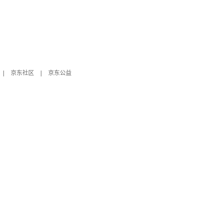
|
京东社区
|
京东公益