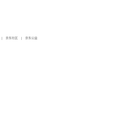
|
京东社区
|
京东公益