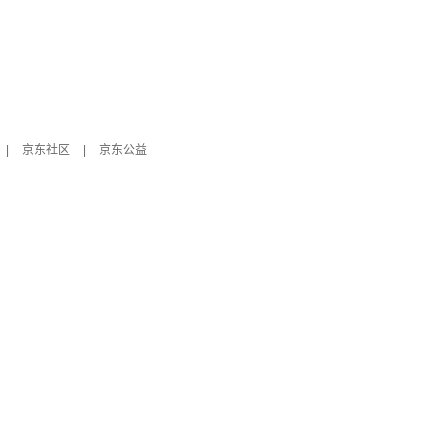
|
京东社区
|
京东公益