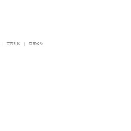
|
京东社区
|
京东公益