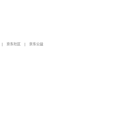
|
京东社区
|
京东公益