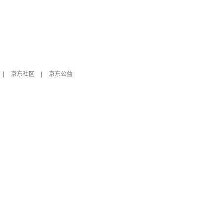
|
京东社区
|
京东公益