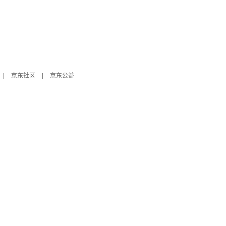
|
京东社区
|
京东公益