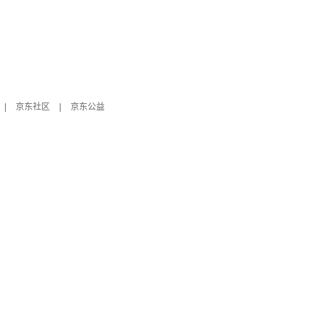
|
京东社区
|
京东公益