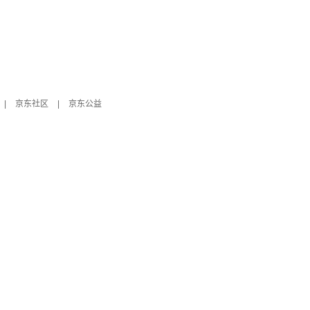
|
京东社区
|
京东公益