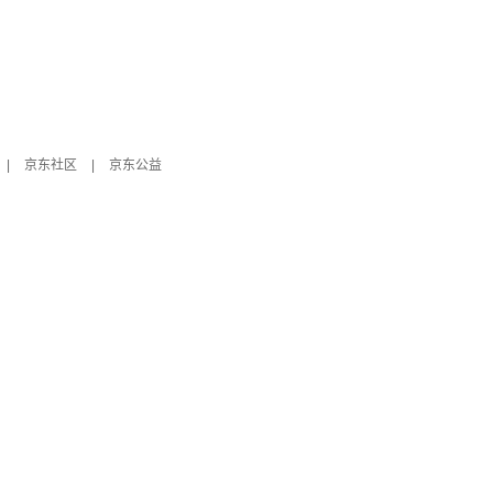
|
京东社区
|
京东公益