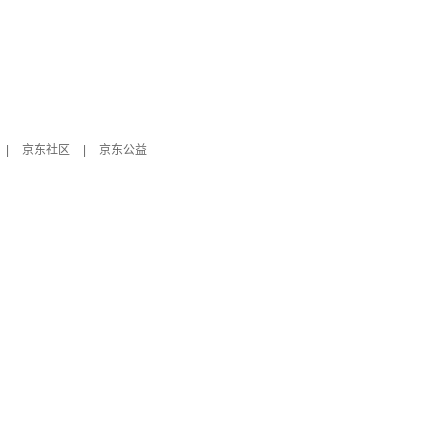
|
京东社区
|
京东公益