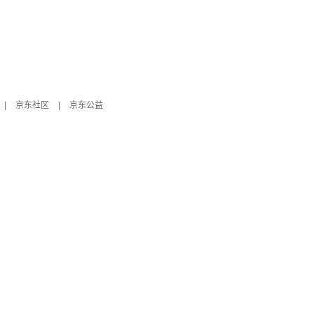
|
京东社区
|
京东公益