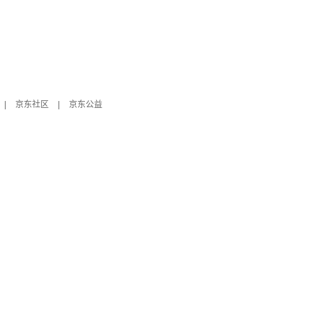
|
京东社区
|
京东公益