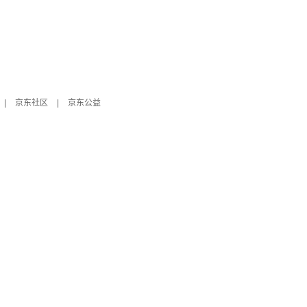
|
京东社区
|
京东公益