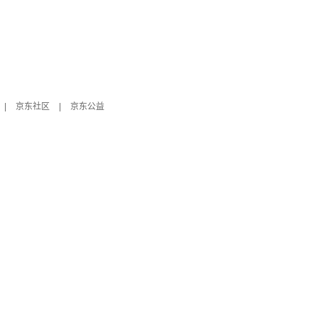
|
京东社区
|
京东公益