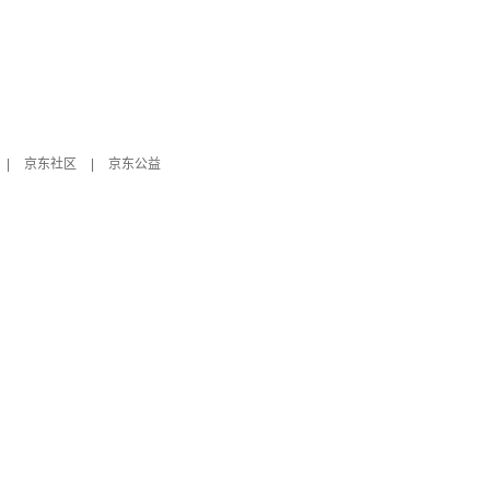
|
京东社区
|
京东公益