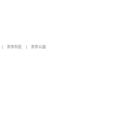
|
京东社区
|
京东公益