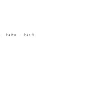
|
京东社区
|
京东公益