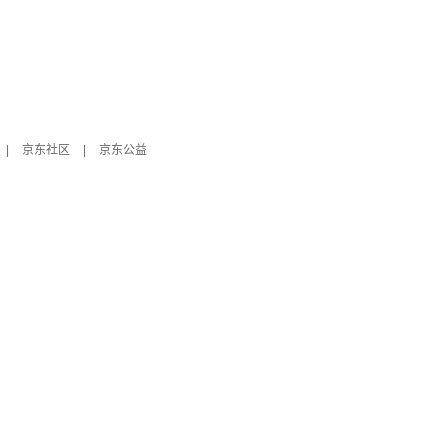
|
京东社区
|
京东公益