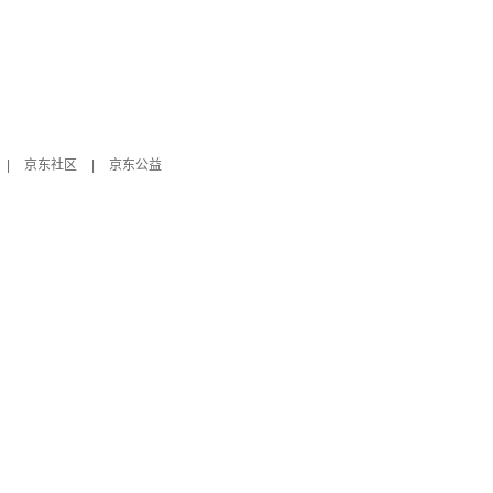
|
京东社区
|
京东公益